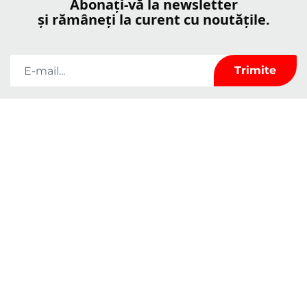
Abonați-vă la newsletter
și rămâneți la curent cu noutățile.
Compania Kerrock va folosi datele pe care le veți furniza în acest formular
doar pentru a menține legătura cu dvs. și pentru transmiterea de noutăți și
materiale de marketing. Vă puteți modifica oricând opțiunea dând clic pe
linkul de dezabonare din subsolul fiecărui e-mail primit de la noi sau scriindu-
ne la adresa
marketingkolpa@kolpa.si
. Vom trata datele dvs. cu respect.
Pentru mai multe informații despre modul în care gestionăm datele dvs.,
consultați politica noastră de confidențialitate. Făcând clic pe mesajul dvs.,
confirmați că sunteți de acord cu prelucrarea datelor dvs. în conformitate cu
acești termeni și condiții.
Proprietăți
Despre noi