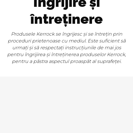
Îngrijire și
întreținere
Produsele Kerrock se îngrijesc și se întrețin prin
proceduri prietenoase cu mediul. Este suficient să
urmați și să respectați instrucțiunile de mai jos
pentru îngrijirea și întreținerea produselor Kerrock,
pentru a păstra aspectul proaspăt al suprafeței.