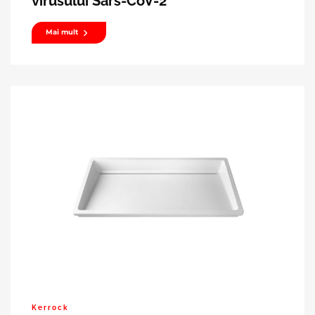
virusului Sars-CoV-2
Mai mult
Kerrock