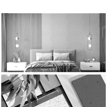
Indiferent dacă doriți un minimalism elegant sau o
paletă de culori îndrăzneață, placările decorative vă
permit să creați o atmosferă unică și sofisticată.
Transformați-vă spațiul și contribuiți la plăcerea
estetică și confortul casei dumneavoastră.