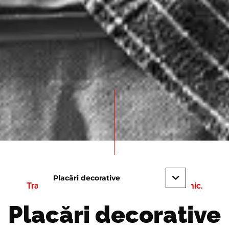
Placări decorative
Transformați-vă spațiul într-un ambient unic.
Placări decorative