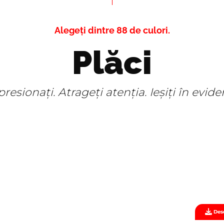
Alegeți dintre 88 de culori.
Plăci
resionați. Atrageți atenția. Ieșiți în evide
Desc