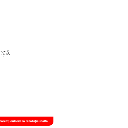
nță.
ărcați culorile la rezoluție înaltă