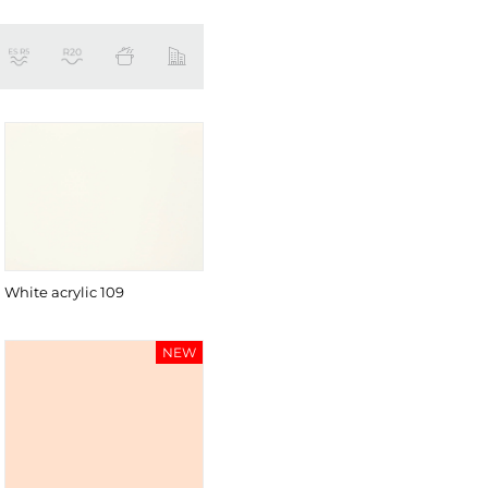
White acrylic 109
NEW