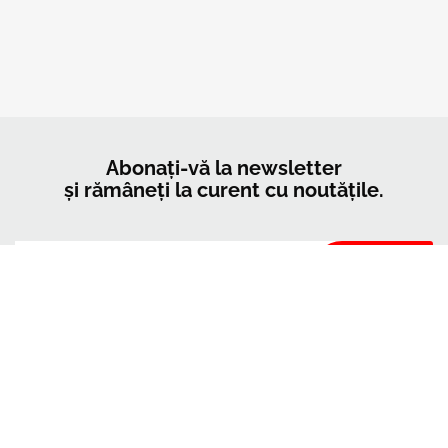
Abonați-vă la newsletter
și rămâneți la curent cu noutățile.
Compania Kerrock va folosi datele pe care le veți furniza în acest formular
doar pentru a menține legătura cu dvs. și pentru transmiterea de noutăți și
materiale de marketing. Vă puteți modifica oricând opțiunea dând clic pe
linkul de dezabonare din subsolul fiecărui e-mail primit de la noi sau scriindu-
ne la adresa
marketingkolpa@kolpa.si
. Vom trata datele dvs. cu respect.
Pentru mai multe informații despre modul în care gestionăm datele dvs.,
consultați politica noastră de confidențialitate. Făcând clic pe mesajul dvs.,
confirmați că sunteți de acord cu prelucrarea datelor dvs. în conformitate cu
acești termeni și condiții.