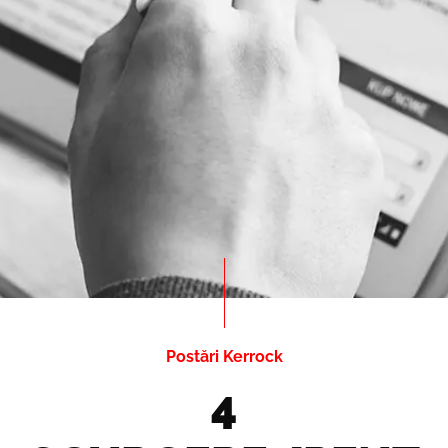
Postări Kerrock
4