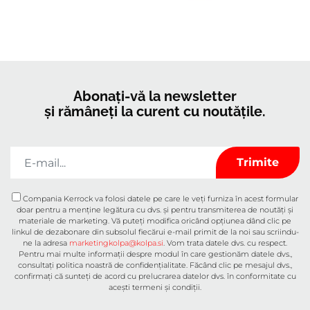
Abonați-vă la newsletter
și rămâneți la curent cu noutățile.
Compania Kerrock va folosi datele pe care le veți furniza în acest formular
doar pentru a menține legătura cu dvs. și pentru transmiterea de noutăți și
materiale de marketing. Vă puteți modifica oricând opțiunea dând clic pe
linkul de dezabonare din subsolul fiecărui e-mail primit de la noi sau scriindu-
ne la adresa
marketingkolpa@kolpa.si
. Vom trata datele dvs. cu respect.
Pentru mai multe informații despre modul în care gestionăm datele dvs.,
consultați politica noastră de confidențialitate. Făcând clic pe mesajul dvs.,
confirmați că sunteți de acord cu prelucrarea datelor dvs. în conformitate cu
acești termeni și condiții.